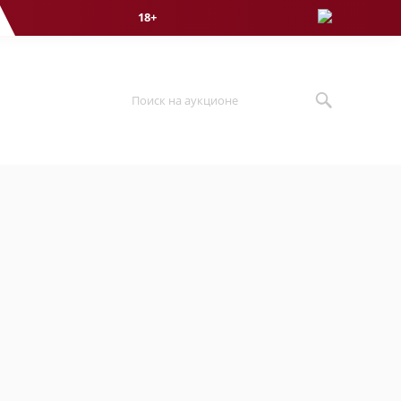
18+
Поиск на аукционе
4