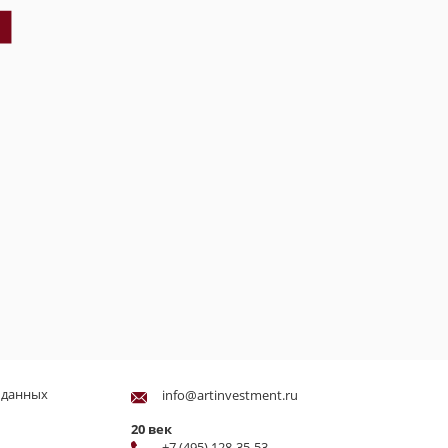
 данных
info@artinvestment.ru
20 век
+7 (495) 128-35-53