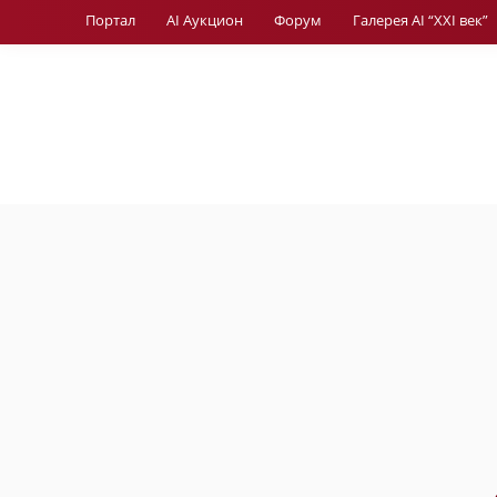
Портал
AI Аукцион
Форум
Галерея AI “XXI век”